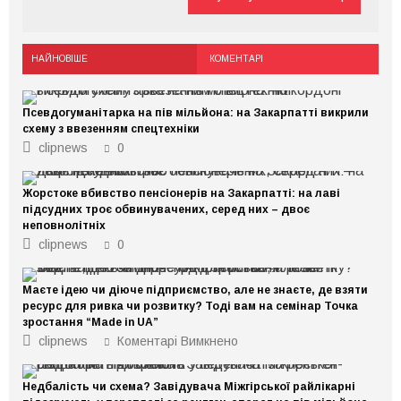
НАЙНОВІШЕ
КОМЕНТАРІ
Псевдогуманітарка на пів мільйона: на Закарпатті викрили
схему з ввезенням спецтехніки
clipnews
0
Жорстоке вбивство пенсіонерів на Закарпатті: на лаві
підсудних троє обвинувачених, серед них – двоє
неповнолітніх
clipnews
0
Маєте ідею чи діюче підприємство, але не знаєте, де взяти
ресурс для ривка чи розвитку? Тоді вам на семінар Точка
зростання “Made in UA”
до
clipnews
Коментарі Вимкнено
Маєте
ідею
чи
Недбалість чи схема? Завідувача Міжгірської райлікарні
діюче