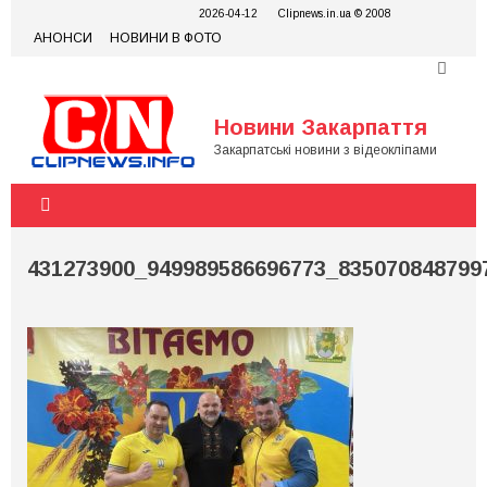
Skip
2026-04-12
Clipnews.in.ua © 2008
to
АНОНСИ
НОВИНИ В ФОТО
content
Новини Закарпаття
Закарпатські новини з відеокліпами
431273900_949989586696773_835070848799