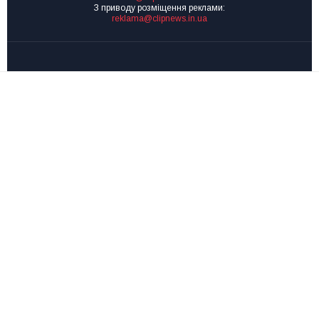
З приводу розміщення реклами:
reklama@clipnews.in.ua
clipnews.in.ua © 2008