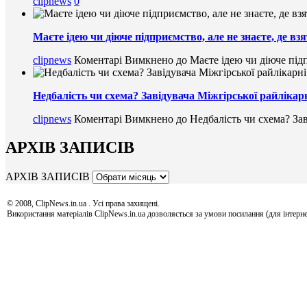
clipnews
0
Маєте ідею чи діюче підприємство, але не знаєте, де в
clipnews
Коментарі Вимкнено
до Маєте ідею чи діюче підп
Недбалість чи схема? Завідувача Міжгірської райлікарн
clipnews
Коментарі Вимкнено
до Недбалість чи схема? Зав
АРХІВ ЗАПИСІВ
АРХІВ ЗАПИСІВ
© 2008, ClipNews.in.ua . Усі права захищені.
Використання матеріалів ClipNews.in.ua дозволяється за умови посилання (для інтерне