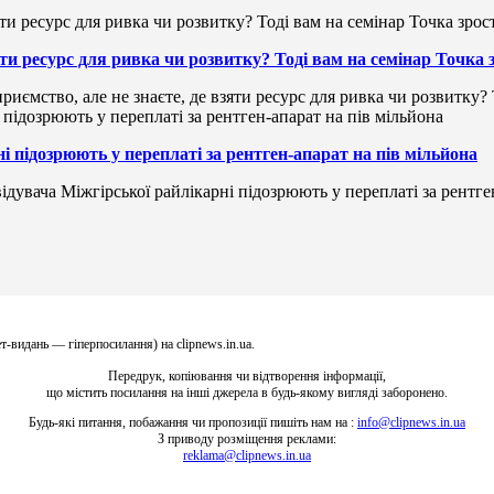
зяти ресурс для ривка чи розвитку? Тоді вам на семінар Точка
риємство, але не знаєте, де взяти ресурс для ривка чи розвитку?
і підозрюють у переплаті за рентген-апарат на пів мільйона
ідувача Міжгірської райлікарні підозрюють у переплаті за рентге
т-видань — гіперпосилання) на clipnews.in.ua.
Передрук, копіювання чи відтворення інформації,
що містить посилання на інші джерела в будь-якому вигляді заборонено.
Будь-які питання, побажання чи пропозиції пишіть нам на :
info@clipnews.in.ua
З приводу розміщення реклами:
reklama@clipnews.in.ua