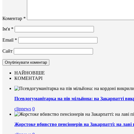
Коментар
*
Ім'я
*
Email
*
Сайт
НАЙНОВІШЕ
КОМЕНТАРІ
Псевдогуманітарка на пів мільйона: на Закарпатті вик
clipnews
0
Жорстоке вбивство пенсіонерів на Закарпатті: на лаві 