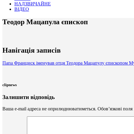
НАДЗВИЧАЙНЕ
ВІДЕО
Теодор Мацапула єпископ
Навігація записів
Папа Франциск іменував отця Теодора Мацапулу єпископом Мука
clipnews
Залишити відповідь
Ваша e-mail адреса не оприлюднюватиметься.
Обов’язкові поля