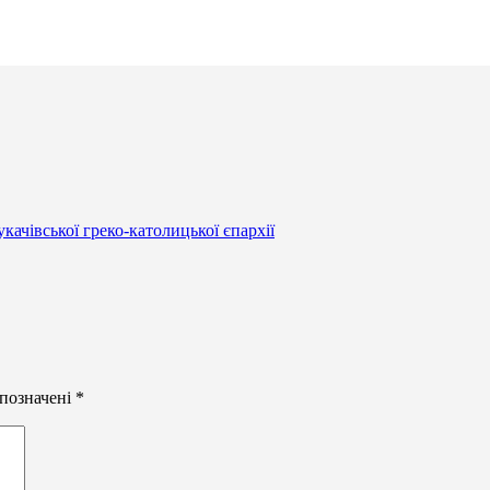
чівської греко-католицької єпархії
 позначені
*