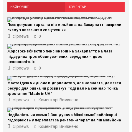
НАЙНОВІШЕ
КОМЕНТАРІ
Псевдогуманітарка на пів мільйона: на Закарпатті викрили
схему з ввезенням спецтехніки
clipnews
0
Жорстоке вбивство пенсіонерів на Закарпатті: на лаві
підсудних троє обвинувачених, серед них – двоє
неповнолітніх
clipnews
0
Маєте ідею чи діюче підприємство, але не знаєте, де взяти
ресурс для ривка чи розвитку? Тоді вам на семінар Точка
зростання “Made in UA”
до
clipnews
Коментарі Вимкнено
Маєте
ідею
чи
Недбалість чи схема? Завідувача Міжгірської райлікарні
діюче
підприємство,
підозрюють у переплаті за рентген-апарат на пів мільйона
але
до
clipnews
Коментарі Вимкнено
не
Недбалість