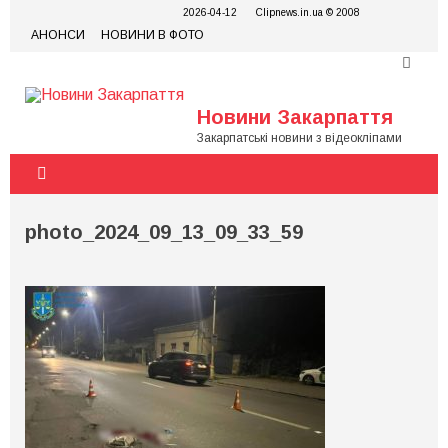
Skip
2026-04-12
Clipnews.in.ua © 2008
to
АНОНСИ
НОВИНИ В ФОТО
content
Новини Закарпаття
Закарпатські новини з відеокліпами
photo_2024_09_13_09_33_59