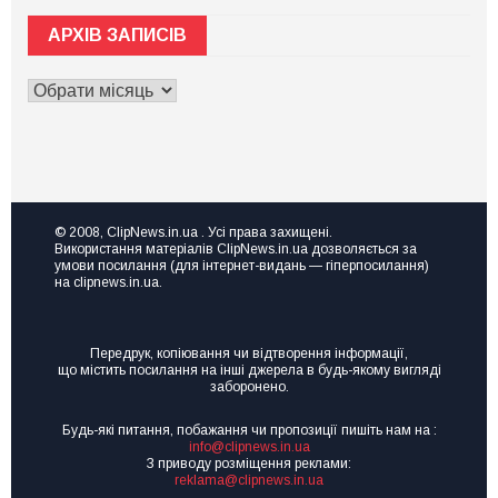
знаєте,
чи
де
схема?
взяти
АРХІВ ЗАПИСІВ
Завідувача
ресурс
Міжгірської
для
райлікарні
ривка
АРХІВ
підозрюють
чи
у
ЗАПИСІВ
розвитку?
переплаті
Тоді
за
вам
рентген-
на
апарат
семінар
на
Точка
пів
зростання
мільйона
“Made
© 2008, ClipNews.in.ua . Усі права захищені.
in
Використання матеріалів ClipNews.in.ua дозволяється за
UA”
умови посилання (для інтернет-видань — гіперпосилання)
на clipnews.in.ua.
Передрук, копіювання чи відтворення інформації,
що містить посилання на інші джерела в будь-якому вигляді
заборонено.
Будь-які питання, побажання чи пропозиції пишіть нам на :
info@clipnews.in.ua
З приводу розміщення реклами:
reklama@clipnews.in.ua