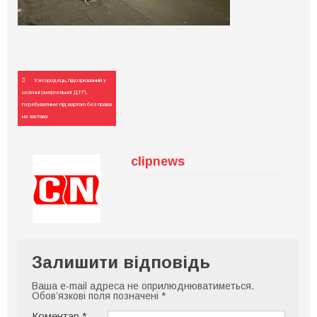
Навігація
Ужгородець, підозрюваний у
записів
скоєнні смертельної ДТП,
перебуватиме під вартою без права
на заставу
clipnews
Залишити відповідь
Ваша e-mail адреса не оприлюднюватиметься.
Обов’язкові поля позначені
*
Коментар
*