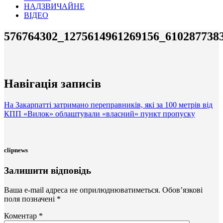
НАДЗВИЧАЙНЕ
ВІДЕО
576764302_1275614961269156_610287738
Навігація записів
На Закарпатті затримано переправників, які за 100 метрів від
КПП «Вилок» облаштували «власний» пункт пропуску
clipnews
Залишити відповідь
Ваша e-mail адреса не оприлюднюватиметься.
Обов’язкові
поля позначені
*
Коментар
*