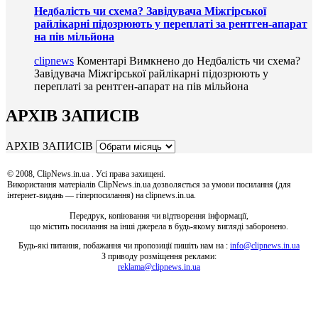
Недбалість чи схема? Завідувача Міжгірської
райлікарні підозрюють у переплаті за рентген-апарат
на пів мільйона
clipnews
Коментарі Вимкнено
до Недбалість чи схема?
Завідувача Міжгірської райлікарні підозрюють у
переплаті за рентген-апарат на пів мільйона
АРХІВ ЗАПИСІВ
АРХІВ ЗАПИСІВ
© 2008, ClipNews.in.ua . Усі права захищені.
Використання матеріалів ClipNews.in.ua дозволяється за умови посилання (для
інтернет-видань — гіперпосилання) на clipnews.in.ua.
Передрук, копіювання чи відтворення інформації,
що містить посилання на інші джерела в будь-якому вигляді заборонено.
Будь-які питання, побажання чи пропозиції пишіть нам на :
info@clipnews.in.ua
З приводу розміщення реклами:
reklama@clipnews.in.ua
clipnews.in.ua © 2008